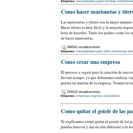
Etiquetas:
manualidades
papel
reciclaje
entretenimi
Como hacer marionetas y titere
Las marionetas y títeres son la mejor manera d
Hacer títeres es muy fácil, y la mayoría requi
hora de hacerlas. Tanto los padres como los n
de hacer marionetas.
306541 visualizaciones
Etiquetas:
manualidades
para niños
marionetas
tite
Como crear una empresa
El proceso a seguir para la creación de una e
llevará tiempo, ya que deberemos realizar var
puesta en marcha de la empresa. Tomate tu t
258510 visualizaciones
Etiquetas:
empresas
negocios
sociedades
Como quitar el gotelé de las p
Te explicamos como quitar el gotelé de las pa
puedas renovar y dar un aire diferente a tu ho