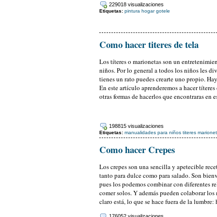
229018 visualizaciones
Etiquetas:
pintura
hogar
gotele
Como hacer titeres de tela
Los títeres o marionetas son un entretenimie
niños. Por lo general a todos los niños les di
tienes un rato puedes crearte uno propio. Hay 
En este artículo aprenderemos a hacer títeres
otras formas de hacerlos que encontraras en 
198815 visualizaciones
Etiquetas:
manualidades
para niños
titeres
marione
Como hacer Crepes
Los crepes son una sencilla y apetecible rece
tanto para dulce como para salado. Son bienve
pues los podemos combinar con diferentes r
comer solos. Y además pueden colaborar los 
claro está, lo que se hace fuera de la lumbre: 
176052 visualizaciones