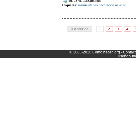
49725 visualizaciones
Etiquetas:
manualidades
decoracion
navidad
< Anterior
1
2
3
4
© 2008-2026
Como hacer
.org -
Contact
Diseño y m