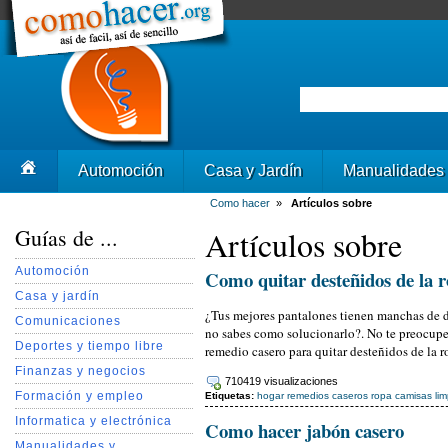
Automoción
Casa y Jardín
Manualidades
Como hacer
»
Artículos sobre
Guías de ...
Artículos sobre
Automoción
Como quitar desteñidos de la 
Casa y jardín
¿Tus mejores pantalones tienen manchas de d
Comunicaciones
no sabes como solucionarlo?. No te preocupe
Deportes y tiempo libre
remedio casero para quitar desteñidos de la r
Finanzas y negocios
710419 visualizaciones
Formación y empleo
Etiquetas:
hogar
remedios caseros
ropa
camisas
li
Informatica y electrónica
Como hacer jabón casero
Manualidades y