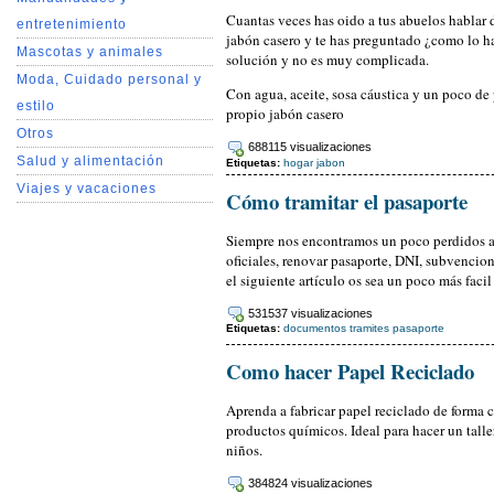
Cuantas veces has oido a tus abuelos hablar 
entretenimiento
jabón casero y te has preguntado ¿como lo ha
Mascotas y animales
solución y no es muy complicada.
Moda, Cuidado personal y
Con agua, aceite, sosa cáustica y un poco de 
estilo
propio jabón casero
Otros
688115 visualizaciones
Salud y alimentación
Etiquetas:
hogar
jabon
Viajes y vacaciones
Cómo tramitar el pasaporte
Siempre nos encontramos un poco perdidos a 
oficiales, renovar pasaporte, DNI, subvencio
el siguiente artículo os sea un poco más facil
531537 visualizaciones
Etiquetas:
documentos
tramites
pasaporte
Como hacer Papel Reciclado
Aprenda a fabricar papel reciclado de forma ca
productos químicos. Ideal para hacer un talle
niños.
384824 visualizaciones