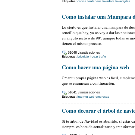
Etiquetas:
cocina
fontaneria
lavadora
lavavajillas
Como instalar una Mampara 
Lo cierto es que instalar una mampara de du
sencillo que hay, yo os voy a dar las nocione
en ángulo recto o de 90º, aunque todas se m
tienen el mismo proceso.
51048 visualizaciones
Etiquetas:
bricolaje
hogar
baño
Como hacer una página web
Crear tu propia página web es facil, simplem
que se enumeran a continuación.
51041 visualizaciones
Etiquetas:
internet
web
empresas
Como decorar el árbol de navi
Si tu árbol de Navidad es aburrido, si estás 
siempre, es hora de actualizarte y transforma