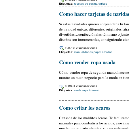
Etiquetas:
recetas de cocina
dulces
Como hacer tarjetas de navida
Si estas navidades quieres sorprender a tu fa
de navidad únicas, diferentes, originales, atr
divertidas…confecciónalas tú mismo o junto a 
diseños son innumerables, consiguiendo cien
120708 visualizaciones
Etiquetas:
manualidades
papel
navidad
Cómo vender ropa usada
Cómo vender ropa de segunda mano, hacerse
montar un buen negocio para la moda en tiem
108891 visualizaciones
Etiquetas:
moda
ropa
internet
Como evitar los acaros
Cansada de los malditos ácaros. Te facilita
naturales para combatir a los ácaros, esos in
pueden provocarte alergias, y otras enfermed