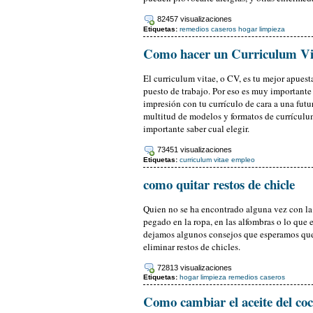
82457 visualizaciones
Etiquetas:
remedios caseros
hogar
limpieza
Como hacer un Curriculum Vi
El curriculum vitae, o CV, es tu mejor apuest
puesto de trabajo. Por eso es muy important
impresión con tu currículo de cara a una futu
multitud de modelos y formatos de currículum
importante saber cual elegir.
73451 visualizaciones
Etiquetas:
curriculum vitae
empleo
como quitar restos de chicle
Quien no se ha encontrado alguna vez con la 
pegado en la ropa, en las alfombras o lo que e
dejamos algunos consejos que esperamos que 
eliminar restos de chicles.
72813 visualizaciones
Etiquetas:
hogar
limpieza
remedios caseros
Como cambiar el aceite del co