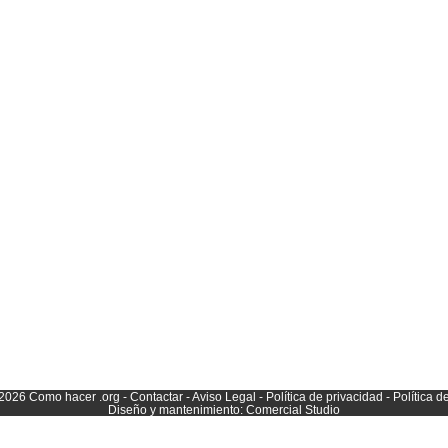
-2026
Como hacer
.org -
Contactar
-
Aviso Legal
-
Política de privacidad
-
Política d
Diseño y mantenimiento:
Comercial Studio