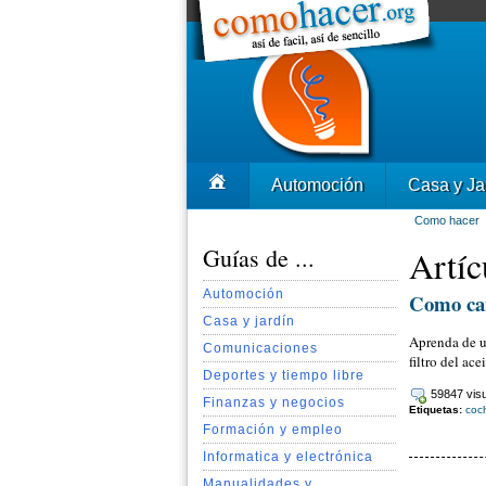
Automoción
Casa y Ja
Como hacer
Guías de ...
Artíc
Automoción
Como cam
Casa y jardín
Aprenda de u
Comunicaciones
filtro del ace
Deportes y tiempo libre
59847 visu
Finanzas y negocios
Etiquetas:
coc
Formación y empleo
Informatica y electrónica
Manualidades y