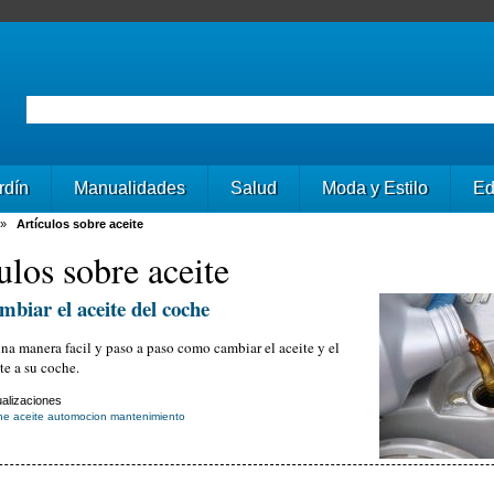
rdín
Manualidades
Salud
Moda y Estilo
Ed
»
Artículos sobre aceite
ulos sobre aceite
biar el aceite del coche
na manera facil y paso a paso como cambiar el aceite y el
ite a su coche.
alizaciones
he
aceite
automocion
mantenimiento