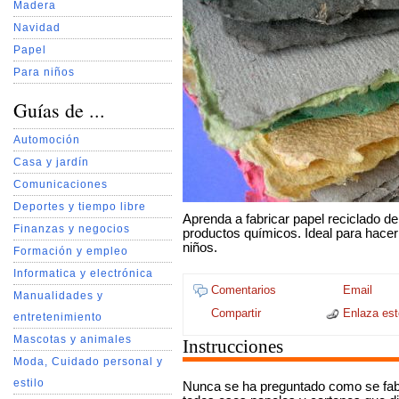
Madera
Navidad
Papel
Para niños
Guías de ...
Automoción
Casa y jardín
Comunicaciones
Deportes y tiempo libre
Aprenda a fabricar papel reciclado de 
Finanzas y negocios
productos químicos. Ideal para hacer 
niños.
Formación y empleo
Informatica y electrónica
Comentarios
Email
Manualidades y
Compartir
Enlaza este
entretenimiento
Mascotas y animales
Instrucciones
Moda, Cuidado personal y
estilo
Nunca se ha preguntado como se fabri