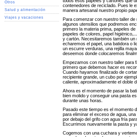
todos esos papeles y cartones que di
Otros
contenedores de reciclado. Pues le 
Salud y alimentación
manera artesanal nuestro propio pape
Viajes y vacaciones
Para comenzar con nuestro taller de
algunos utensilios que podremos enc
primero la materia prima, papeles de p
papeles de colores, papel higiénico,.
y cartón. Necesitaremos también un 
echaremos el papel, una batidora o l
un escurre verduras, una rejilla maya
deseemos donde colocaremos finalmen
Empezamos con nuestro taller para fa
primero que debemos hacer es recort
Cuando hayamos finalizado de cortar 
recipiente grande, un cubo por ejem
caliente, aproximadamente el doble d
Ahora es el momento de pasar la bati
bien molido y conseguir una pasta e
durante unas horas.
Pasado este tiempo es el momento de 
para eliminar el exceso de agua, una
por debajo del grifo con agua fría par
Escurrimos nuevamente la pasta y ya 
Cogemos con una cuchara y vertemos p