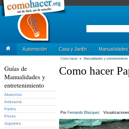
Automoción
Casa y Jardín
Manualidades
Como hacer
»
Manualidades y entretenimiento
Guías de
Como hacer Pa
Manualidades y
entretenimiento
Abalorios
Artesanía
Fieltro
Por
Fernando Blazquez
Visualizacione
Flores
Juguetes