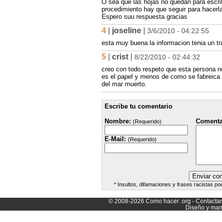
O sea que las hojas no quedan para escr
procedimiento hay que seguir para hacer
Espero suu respuesta gracias
4
|
joseline
|
3/6/2010 - 04:22:55
esta muy buena la informacion tenia un t
5
|
crist
|
8/22/2010 - 02:44:32
creo con todo respeto que esta persona no
es el papel y menos de como se fabreica pu
del mar muerto.
Escribe tu comentario
Nombre:
Comenta
(Requerido)
E-Mail:
(Requerido)
* Insultos, difamaciones y frases racistas po
© 2008-2026
Como hacer
.org -
Contacta
Diseño y man