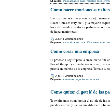
Etiquetas:
manualidades
papel
reciclaje
entretenimi
Como hacer marionetas y titere
Las marionetas y títeres son la mejor manera d
Hacer títeres es muy fácil, y la mayoría requi
hora de hacerlas. Tanto los padres como los n
de hacer marionetas.
306541 visualizaciones
Etiquetas:
manualidades
para niños
marionetas
tite
Como crear una empresa
El proceso a seguir para la creación de una e
llevará tiempo, ya que deberemos realizar var
puesta en marcha de la empresa. Tomate tu t
258510 visualizaciones
Etiquetas:
empresas
negocios
sociedades
Como quitar el gotelé de las p
Te explicamos como quitar el gotelé de las pa
puedas renovar y dar un aire diferente a tu ho