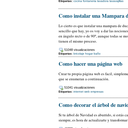
Etiquetas:
cocina
fontaneria
lavadora
lavavajillas
Como instalar una Mampara 
Lo cierto es que instalar una mampara de du
sencillo que hay, yo os voy a dar las nocione
en ángulo recto o de 90º, aunque todas se m
tienen el mismo proceso.
51048 visualizaciones
Etiquetas:
bricolaje
hogar
baño
Como hacer una página web
Crear tu propia página web es facil, simplem
que se enumeran a continuación.
51041 visualizaciones
Etiquetas:
internet
web
empresas
Como decorar el árbol de navi
Si tu árbol de Navidad es aburrido, si estás 
siempre, es hora de actualizarte y transforma