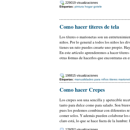
229019 visualizaciones
Etiquetas:
pintura
hogar
gotele
Como hacer titeres de tela
Los títeres o marionetas son un entretenimie
niños. Por lo general a todos los niños les di
tienes un rato puedes crearte uno propio. Hay 
En este artículo aprenderemos a hacer títeres
otras formas de hacerlos que encontraras en 
198815 visualizaciones
Etiquetas:
manualidades
para niños
titeres
marione
Como hacer Crepes
Los crepes son una sencilla y apetecible rece
tanto para dulce como para salado. Son bienve
pues los podemos combinar con diferentes r
comer solos. Y además pueden colaborar los 
claro está, lo que se hace fuera de la lumbre: 
176052 visualizaciones