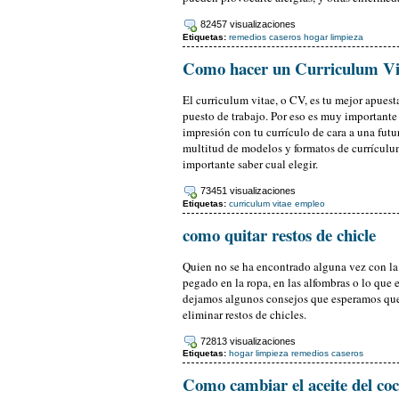
82457 visualizaciones
Etiquetas:
remedios caseros
hogar
limpieza
Como hacer un Curriculum Vi
El curriculum vitae, o CV, es tu mejor apuest
puesto de trabajo. Por eso es muy important
impresión con tu currículo de cara a una futu
multitud de modelos y formatos de currículum
importante saber cual elegir.
73451 visualizaciones
Etiquetas:
curriculum vitae
empleo
como quitar restos de chicle
Quien no se ha encontrado alguna vez con la 
pegado en la ropa, en las alfombras o lo que e
dejamos algunos consejos que esperamos que 
eliminar restos de chicles.
72813 visualizaciones
Etiquetas:
hogar
limpieza
remedios caseros
Como cambiar el aceite del co