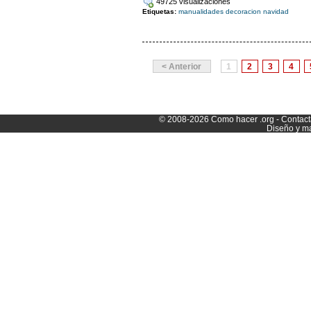
49725 visualizaciones
Etiquetas:
manualidades
decoracion
navidad
< Anterior
1
2
3
4
© 2008-2026
Como hacer
.org -
Contact
Diseño y m