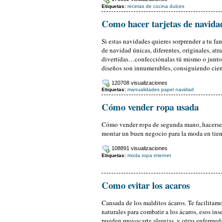
Etiquetas:
recetas de cocina
dulces
Como hacer tarjetas de navida
Si estas navidades quieres sorprender a tu fa
de navidad únicas, diferentes, originales, atr
divertidas…confecciónalas tú mismo o junto a 
diseños son innumerables, consiguiendo cien
120708 visualizaciones
Etiquetas:
manualidades
papel
navidad
Cómo vender ropa usada
Cómo vender ropa de segunda mano, hacerse
montar un buen negocio para la moda en tiem
108891 visualizaciones
Etiquetas:
moda
ropa
internet
Como evitar los acaros
Cansada de los malditos ácaros. Te facilita
naturales para combatir a los ácaros, esos in
pueden provocarte alergias, y otras enfermed