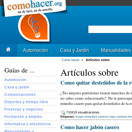
Automoción
Casa y Jardín
Manualidades
Como hacer
»
Artículos sobre
Guías de ...
Artículos sobre
Automoción
Como quitar desteñidos de la 
Casa y jardín
¿Tus mejores pantalones tienen manchas de d
Comunicaciones
no sabes como solucionarlo?. No te preocupe
Deportes y tiempo libre
remedio casero para quitar desteñidos de la r
Finanzas y negocios
710419 visualizaciones
Formación y empleo
Etiquetas:
hogar
remedios caseros
ropa
camisas
li
Informatica y electrónica
Como hacer jabón casero
Manualidades y