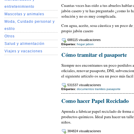
Cuantas veces has oido a tus abuelos hablar 
entretenimiento
jabón casero y te has preguntado ¿como lo ha
Mascotas y animales
solución y no es muy complicada.
Moda, Cuidado personal y
Con agua, aceite, sosa cáustica y un poco de 
estilo
propio jabón casero
Otros
688115 visualizaciones
Salud y alimentación
Etiquetas:
hogar
jabon
Viajes y vacaciones
Cómo tramitar el pasaporte
Siempre nos encontramos un poco perdidos a 
oficiales, renovar pasaporte, DNI, subvencio
el siguiente artículo os sea un poco más facil
531537 visualizaciones
Etiquetas:
documentos
tramites
pasaporte
Como hacer Papel Reciclado
Aprenda a fabricar papel reciclado de forma ca
productos químicos. Ideal para hacer un talle
niños.
384824 visualizaciones