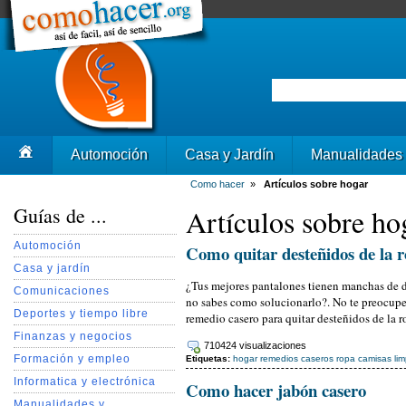
Automoción
Casa y Jardín
Manualidades
Como hacer
»
Artículos sobre hogar
Guías de ...
Artículos sobre ho
Automoción
Como quitar desteñidos de la 
Casa y jardín
¿Tus mejores pantalones tienen manchas de d
Comunicaciones
no sabes como solucionarlo?. No te preocupe
Deportes y tiempo libre
remedio casero para quitar desteñidos de la r
Finanzas y negocios
710424 visualizaciones
Formación y empleo
Etiquetas:
hogar
remedios caseros
ropa
camisas
li
Informatica y electrónica
Como hacer jabón casero
Manualidades y