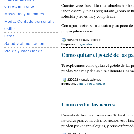
Cuantas veces has oido a tus abuelos hablar 
entretenimiento
jabón casero y te has preguntado ¿como lo ha
Mascotas y animales
solución y no es muy complicada.
Moda, Cuidado personal y
Con agua, aceite, sosa cáustica y un poco de 
estilo
propio jabón casero
Otros
688126 visualizaciones
Salud y alimentación
Etiquetas:
hogar
jabon
Viajes y vacaciones
Como quitar el gotelé de las p
Te explicamos como quitar el gotelé de las pa
puedas renovar y dar un aire diferente a tu ho
229022 visualizaciones
Etiquetas:
pintura
hogar
gotele
Como evitar los acaros
Cansada de los malditos ácaros. Te facilita
naturales para combatir a los ácaros, esos in
pueden provocarte alergias, y otras enfermed