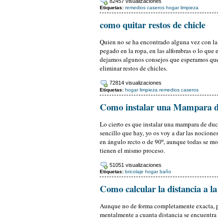
82457 visualizaciones
Etiquetas:
remedios caseros
hogar
limpieza
como quitar restos de chicle
Quien no se ha encontrado alguna vez con la 
pegado en la ropa, en las alfombras o lo que e
dejamos algunos consejos que esperamos que 
eliminar restos de chicles.
72814 visualizaciones
Etiquetas:
hogar
limpieza
remedios caseros
Como instalar una Mampara 
Lo cierto es que instalar una mampara de du
sencillo que hay, yo os voy a dar las nocione
en ángulo recto o de 90º, aunque todas se m
tienen el mismo proceso.
51051 visualizaciones
Etiquetas:
bricolaje
hogar
baño
Como calcular la distancia a l
Aunque no de forma completamente exacta, 
mentalmente a cuanta distancia se encuentra