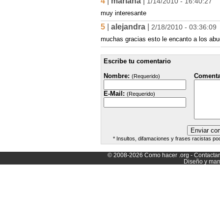
4
|
mariana
|
1/14/2010 - 16:40:27
muy interesante
5
|
alejandra
|
2/18/2010 - 03:36:09
muchas gracias esto le encanto a los abu
Escribe tu comentario
Nombre:
Comenta
(Requerido)
E-Mail:
(Requerido)
* Insultos, difamaciones y frases racistas po
© 2008-2026
Como hacer
.org -
Contacta
Diseño y man