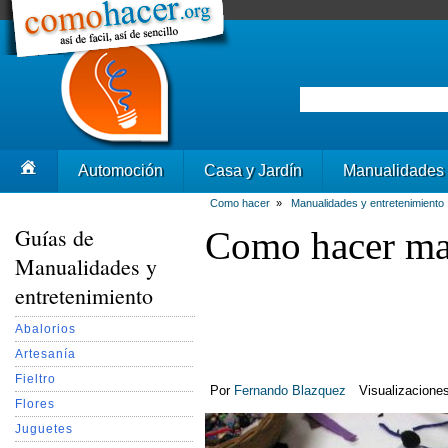
Automoción
Casa y Jardín
Manualidades
Como hacer
»
Manualidades y entretenimiento
Guías de
Como hacer mari
Manualidades y
entretenimiento
Abalorios
Artesanía
Fieltro
Por
Fernando Blazquez
Visualizacione
Flores
Juguetes