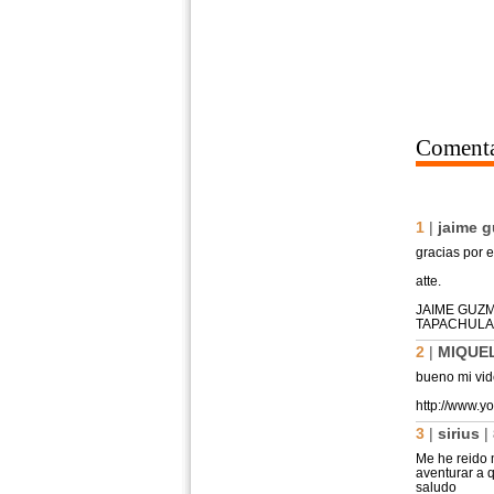
Comenta
1
|
jaime 
gracias por e
atte.
JAIME GUZ
TAPACHULA 
2
|
MIQUE
bueno mi vid
http://www.
3
|
sirius
|
Me he reido 
aventurar a q
saludo