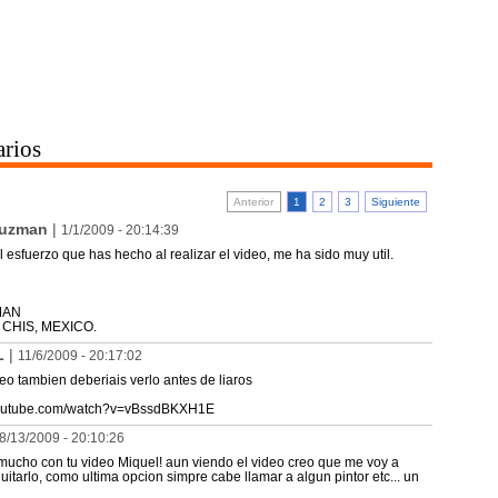
rios
Anterior
1
2
3
Siguiente
guzman
|
1/1/2009 - 20:14:39
l esfuerzo que has hecho al realizar el video, me ha sido muy util.
MAN
CHIS, MEXICO.
L
|
11/6/2009 - 20:17:02
eo tambien deberiais verlo antes de liaros
youtube.com/watch?v=vBssdBKXH1E
8/13/2009 - 20:10:26
mucho con tu video Miquel! aun viendo el video creo que me voy a
uitarlo, como ultima opcion simpre cabe llamar a algun pintor etc... un