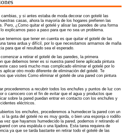
iones
 cambias, y si antes estaba de moda decorar con gotelé las
uestras casas, ahora la mayoría de los hogares prefieren las
s. Pero, ¿Como quitar el gotelé y alisar las paredes de una forma
e lo explicamos paso a paso para que no sea un problema.
ue tenemos que tener en cuenta es que quitar el gotelé de las
una tarea ardua y difícil, por lo que necesitamos armarnos de maña
ia para que el resultado sea el esperado.
 comenzar a retirar el gotelé de las paredes, la primera
n que debemos tener es si nuestra pared tiene aplicada pintura
 este caso será mucho mas complicado eliminar el gotelé por lo
aplicar otro modo diferente de eliminación del gotelé. Te
s que visites Como eliminar el gotelé de una pared con pintura
r procederemos a recubrir todos los enchufes y puntos de luz con
tor o carrocero con el fin de evitar que el agua y productos que
icar sobre la pared puedan entrar en contacto con los enchufes y
ccidentes eléctricos.
ubiertos los enchufes, procederemos a humedecer la pared con un
, si la gota del gotelé no es muy gorda, o bien una esponja o rodillo
Una vez que hayamos humedecido la pared, podemos ir retirando el
 pared con una espátula o una lijadora. Esta tarea requiera de
cia ya que se tarda bastante en retirar todo el gotelé de las