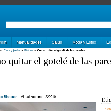
rdín
Manualidades
Salud
Moda y Estilo
Ed
»
Casa y jardín
»
Pintura
»
Como quitar el gotelé de las paredes
 quitar el gotelé de las par
do Blazquez
Visualizaciones: 229019
Eti
pint