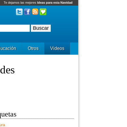
Te dejamos las mejores
Ideas para esta Navidad
ucación
Otros
Videos
edes
quetas
ura