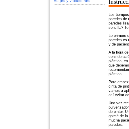
Instrucc
Viajes y vacaciones
Los tiempos
paredes de n
paredes lisa
sencilla? T
Lo primero q
paredes es 
y de pacienc
A la hora de
consideració
plástica, en
que debemos 
recomendamo
plástica.
Para empeza
cinta de pin
vamos a apl
así evitar a
Una vez rec
pulverizador
de pintor. 
gotelé de la
mucha pacien
paredes.