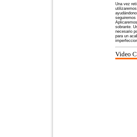
Una vez reti
utilizaremos
ayudándonos
seguiremos l
Aplicaremos
sobrante. Un
necesario p
para un aca
imperfeccion
Video Co