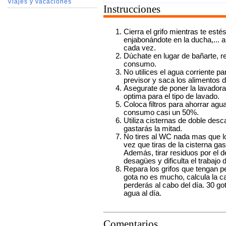
Viajes y vacaciones
Instrucciones
Cierra el grifo mientras te esté
enjabonándote en la ducha,... a
cada vez.
Dúchate en lugar de bañarte, r
consumo.
No utilices el agua corriente p
previsor y saca los alimentos de
Asegurate de poner la lavadora 
optima para el tipo de lavado.
Coloca filtros para ahorrar agu
consumo casi un 50%.
Utiliza cisternas de doble des
gastarás la mitad.
No tires al WC nada mas que l
vez que tiras de la cisterna gas
Además, tirar residuos por el 
desagües y dificulta el trabajo
Repara los grifos que tengan 
gota no es mucho, calcula la c
perderás al cabo del día. 30 go
agua al día.
Comentarios