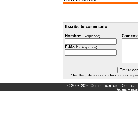
Escribe tu comentario
Nombre:
Comenta
(Requerido)
E-Mail:
(Requerido)
* Insultos, difamaciones y frases racistas po
© 2008-2026
Como hacer
.org -
Contacta
Diseño y man