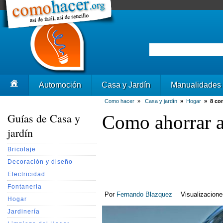
Automoción
Casa y Jardín
Manualidades
Como hacer
»
Casa y jardín
»
Hogar
»
8 co
Guías de Casa y
Como ahorrar 
jardín
Bricolaje
Decoración y diseño
Electricidad
Fontaneria
Por
Fernando Blazquez
Visualizacion
Hogar
Jardinería