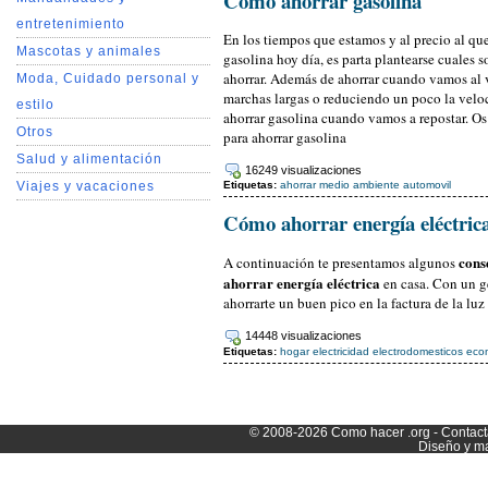
Cómo ahorrar gasolina
entretenimiento
En los tiempos que estamos y al precio al que
Mascotas y animales
gasolina hoy día, es parta plantearse cuales 
ahorrar. Además de ahorrar cuando vamos al 
Moda, Cuidado personal y
marchas largas o reduciendo un poco la vel
estilo
ahorrar gasolina cuando vamos a repostar. O
Otros
para ahorrar gasolina
Salud y alimentación
16249 visualizaciones
Viajes y vacaciones
Etiquetas:
ahorrar
medio ambiente
automovil
Cómo ahorrar energía eléctrica
cons
A continuación te presentamos algunos
ahorrar energía eléctrica
en casa. Con un g
ahorrarte un buen pico en la factura de la luz 
14448 visualizaciones
Etiquetas:
hogar
electricidad
electrodomesticos
eco
© 2008-2026
Como hacer
.org -
Contact
Diseño y m