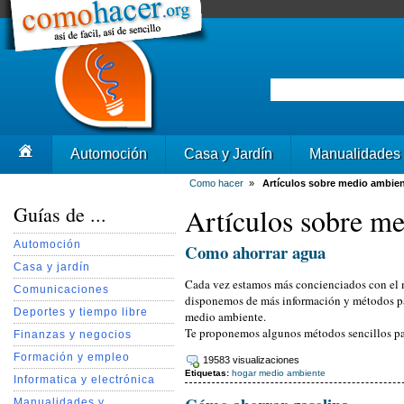
Automoción
Casa y Jardín
Manualidades
Como hacer
»
Artículos sobre medio ambie
Guías de ...
Artículos sobre m
Automoción
Como ahorrar agua
Casa y jardín
Cada vez estamos más concienciados con el
Comunicaciones
disponemos de más información y métodos par
Deportes y tiempo libre
medio ambiente.
Te proponemos algunos métodos sencillos par
Finanzas y negocios
Formación y empleo
19583 visualizaciones
Etiquetas:
hogar
medio ambiente
Informatica y electrónica
Manualidades y