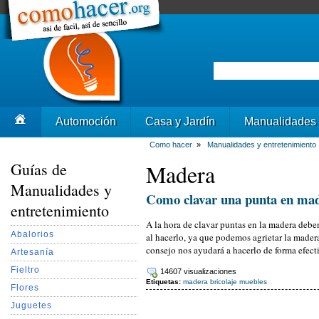
Automoción
Casa y Jardín
Manualidades
Como hacer
»
Manualidades y entretenimiento
Guías de
Madera
Manualidades y
Como clavar una punta en made
entretenimiento
A la hora de clavar puntas en la madera de
Abalorios
al hacerlo, ya que podemos agrietar la mader
consejo nos ayudará a hacerlo de forma efect
Artesanía
Fieltro
14607 visualizaciones
Etiquetas:
madera
bricolaje
muebles
Flores
Juguetes