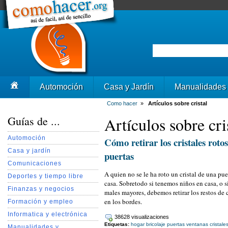
Automoción
Casa y Jardín
Manualidades
Como hacer
»
Artículos sobre cristal
Guías de ...
Artículos sobre cri
Automoción
Cómo retirar los cristales roto
Casa y jardín
puertas
Comunicaciones
A quien no se le ha roto un cristal de una pue
Deportes y tiempo libre
casa. Sobretodo si tenemos niños en casa, o 
Finanzas y negocios
males mayores, debemos retirar los restos de
en los bordes.
Formación y empleo
Informatica y electrónica
38628 visualizaciones
Etiquetas:
hogar
bricolaje
puertas
ventanas
cristale
Manualidades y