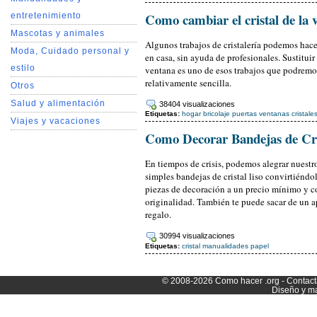
Como cambiar el cristal de la 
entretenimiento
Mascotas y animales
Algunos trabajos de cristalería podemos hace
Moda, Cuidado personal y
en casa, sin ayuda de profesionales. Sustituir 
estilo
ventana es uno de esos trabajos que podremos
relativamente sencilla.
Otros
Salud y alimentación
38404 visualizaciones
Etiquetas:
hogar
bricolaje
puertas
ventanas
cristale
Viajes y vacaciones
Como Decorar Bandejas de Cri
En tiempos de crisis, podemos alegrar nuest
simples bandejas de cristal liso convirtiéndo
piezas de decoración a un precio mínimo y c
originalidad. También te puede sacar de un a
regalo.
30994 visualizaciones
Etiquetas:
cristal
manualidades
papel
© 2008-2026
Como hacer
.org -
Contact
Diseño y m